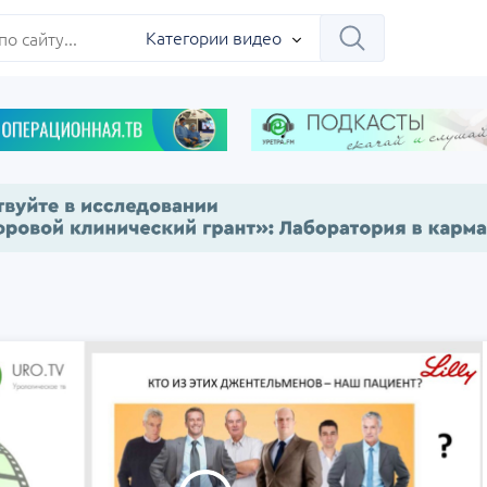
ербург
Категории видео
Научно-практическая
Заседание ДОК 
 на 360°.
региональная интернет-
Севастополь
конференция «УроМикс»
сия, Москва
07 сентября
Россия, Екатеринбург
17 сентября