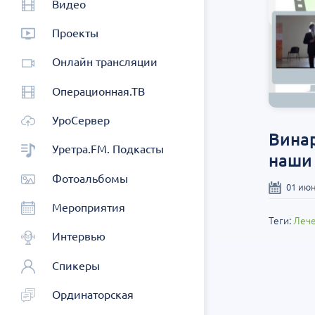
Видео
Проекты
Онлайн трансляции
Операционная.ТВ
УроСервер
Винар
Уретра.FM. Подкасты
наши
Фотоальбомы
01 июн
Мероприятия
Теги:
Леч
Интервью
Спикеры
Ординаторская