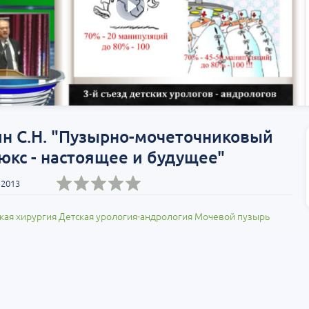
Т»:
Научно-практическая
Научно-практич
росы
региональная интернет-
конференция «Ур
конференция «УроМикс»
Экосистема в ча
медицине»
т-Петербург
28 августа
Россия, Хабаровск
04 сентября
н С.Н. "Пузырно-мочеточниковый
кс - настоящее и будущее"
 2013
кая хирургия
Детская урология-андрология
Мочевой пузырь