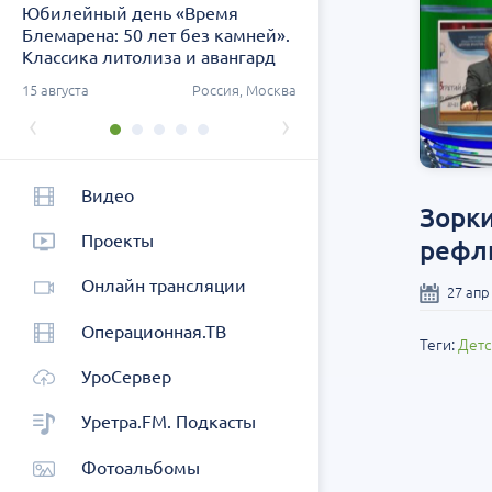
Юбилейный день «Время
Заседание ДОК «АСПЕК
Блемарена: 50 лет без камней».
СЗФО. Актуальные воп
Классика литолиза и авангард
урологии
метафилактики
ург
15 августа
Россия, Москва
26 августа
Россия, Санк
‹
›
Видео
Зорки
Проекты
рефлю
Онлайн трансляции
27 апр
Операционная.ТВ
Теги:
Детс
УроСервер
Уретра.FM. Подкасты
Фотоальбомы