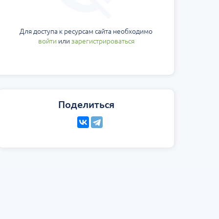
еская
Научно-практическая
Юбилейн
ология на 360°.
региональная интернет-
Блемарена
стной
конференция «УроМикс»
Классика
Для доступа к ресурсам сайта необходимо
метафил
Россия, Москва
07 сентября
Россия, Екатеринбург
15 августа
войти
или
зарегистрироваться
Поделиться