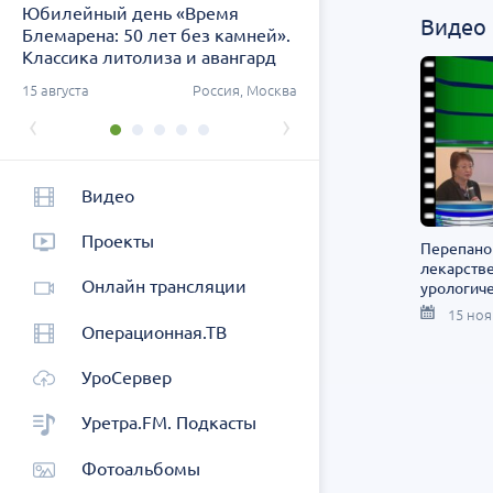
Юбилейный день «Время
Заседание ДОК «АСПЕК
Видео
Блемарена: 50 лет без камней».
СЗФО. Актуальные воп
Классика литолиза и авангард
урологии
метафилактики
ург
15 августа
Россия, Москва
26 августа
Россия, Санк
‹
›
Видео
Проекты
Перепанов
лекарств
Онлайн трансляции
урологич
15 ноя
Операционная.ТВ
УроСервер
Уретра.FM. Подкасты
Фотоальбомы