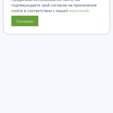
подтверждаете своё согласие на применение
cookie в соответствии с нашей
политикой
.
Согласен
О нас
Политика конфиденциальности
Политика защиты и обработки персональных данных
Сообщить об ошибке
Подписаться на рассылку
Согласие на обработку персональных данных
Подписаться на рассылку Уровеб