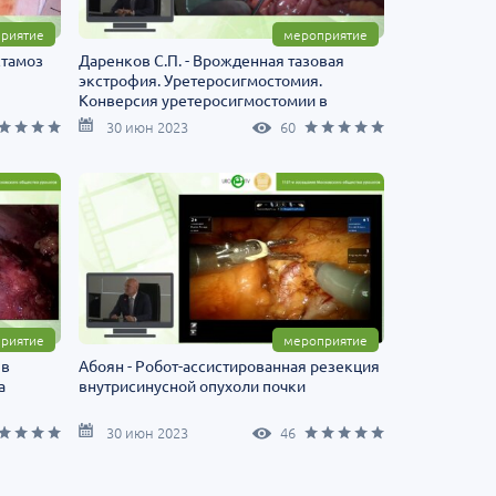
риятие
мероприятие
стамоз
Даренков С.П. - Врожденная тазовая
экстрофия. Уретеросигмостомия.
Конверсия уретеросигмостомии в
гетеротопический мочевой резервуар с
30 июн 2023
60
формированием аппендикостомы
риятие
мероприятие
 в
Абоян - Робот-ассистированная резекция
а
внутрисинусной опухоли почки
30 июн 2023
46