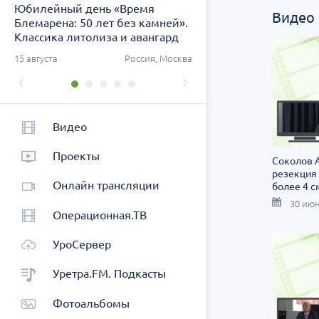
Юбилейный день «Время
Заседание ДОК «АСПЕК
Видео
Блемарена: 50 лет без камней».
СЗФО. Актуальные воп
Классика литолиза и авангард
урологии
метафилактики
ург
15 августа
Россия, Москва
26 августа
Россия, Санк
‹
›
Видео
Проекты
Соколов А
резекция 
Онлайн трансляции
более 4 с
30 июн
Операционная.ТВ
УроСервер
Уретра.FM. Подкасты
Фотоальбомы