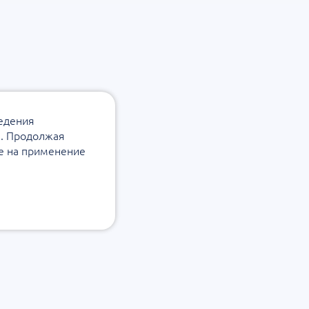
ведения
а. Продолжая
ие на применение
Подписаться на
 конфиденциальности
рассылку
защиты и обработки