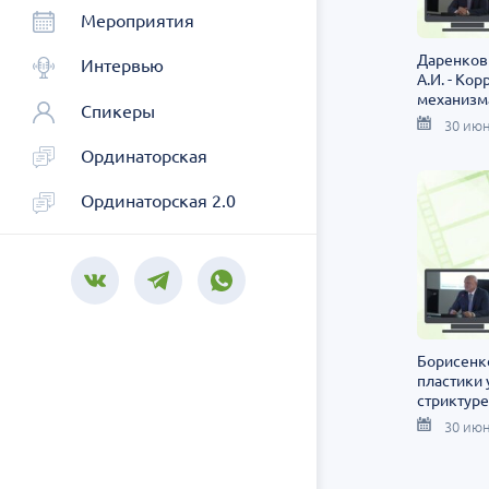
Мероприятия
Даренков 
Интервью
А.И. - К
механизм
Спикеры
больных 
30 июн
резервуа
Ординаторская
Ординаторская 2.0
Борисенко
пластики 
стриктуре
30 июн