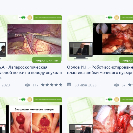
Т»:
Научно-практическая
Научно-практич
росы
региональная интернет-
конференция «Ур
конференция «УроМикс»
Экосистема в ча
медицине»
т-Петербург
28 августа
Россия, Хабаровск
04 сентября
мероприятие
мероп
.А. - Лапароскопическая
Орлов И.Н. - Робот-ассистированн
левой почки по поводу опухоли
пластика шейки мочевого пузыр
м
 2023
117
30 июн 2023
67