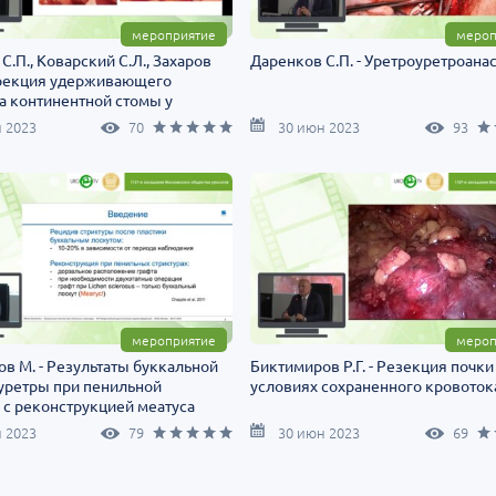
мероприятие
мероп
С.П., Коварский С.Л., Захаров
Даренков С.П. - Уретроуретроана
оррекция удерживающего
а континентной стомы у
с замкнутым мочевым
 2023
70
30 июн 2023
93
ром
мероприятие
мероп
в М. - Результаты буккальной
Биктимиров Р.Г. - Резекция почки
уретры при пенильной
условиях сохраненного кровоток
 с реконструкцией меатуса
 2023
79
30 июн 2023
69