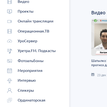
Видео
Проекты
Видео
Онлайн трансляции
Операционная.ТВ
УроСервер
Уретра.FM. Подкасты
Фотоальбомы
Шатылко Т
прогноз 
Мероприятия
23 дек
Интервью
Спикеры
Ординаторская