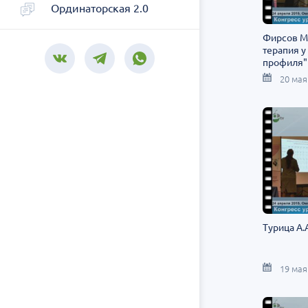
Ординаторская 2.0
Фирсов М.
терапия у
профиля"
20 мая
Турица А.
19 мая