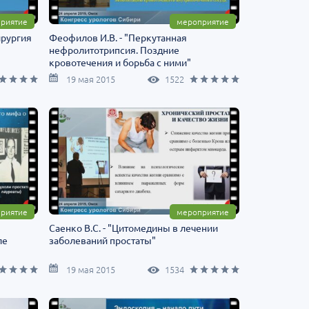
риятие
мероприятие
ирургия
Феофилов И.В. - "Перкутанная
нефролитотрипсия. Поздние
кровотечения и борьба с ними"
19 мая 2015
1522
риятие
мероприятие
Саенко В.С. - "Цитомедины в лечении
ле
заболеваний простаты"
19 мая 2015
1534