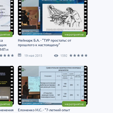
риятие
мероприятие
ка
Неймарк Б.А. - "ТУР простаты: от
ащих
прошлого к настоящему"
НМП и
19 мая 2015
1592
риятие
мероприятие
именения
Еломенко М.С. - "7-летний опыт