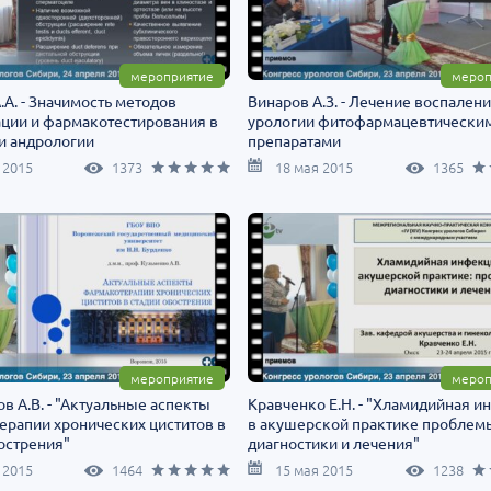
мероприятие
мероп
.А. - Значимость методов
Винаров А.З. - Лечение воспалени
ации и фармакотестирования в
урологии фитофармацевтически
и андрологии
препаратами
 2015
1373
18 мая 2015
1365
мероприятие
мероп
в А.В. - "Актуальные аспекты
Кравченко Е.Н. - "Хламидийная 
ерапии хронических циститов в
в акушерской практике проблем
острения"
диагностики и лечения"
 2015
1464
15 мая 2015
1238