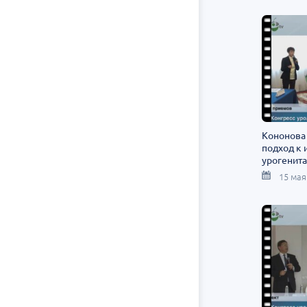
Кононова
подход к 
урогенит
15 мая