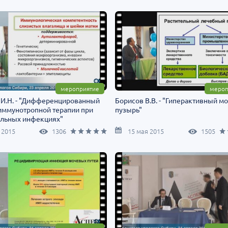
мероприятие
мероп
 И.Н. - "Дифференцированный
Борисов В.В. - "Гиперактивный м
иммунотропной терапии при
пузырь"
альных инфекциях"
 2015
1306
15 мая 2015
1505