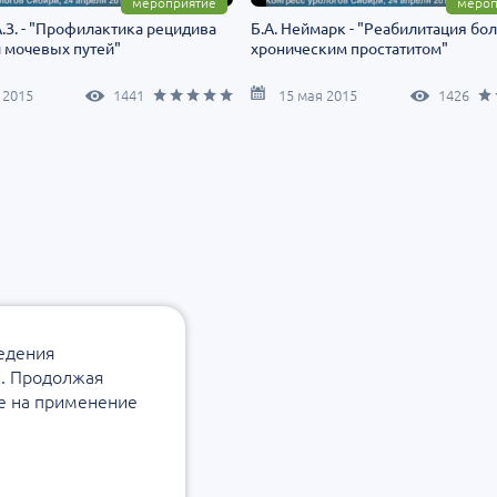
мероприятие
мероп
.З. - "Профилактика рецидива
Б.А. Неймарк - "Реабилитация бо
 мочевых путей"
хроническим простатитом"
 2015
1441
15 мая 2015
1426
ведения
а. Продолжая
ие на применение