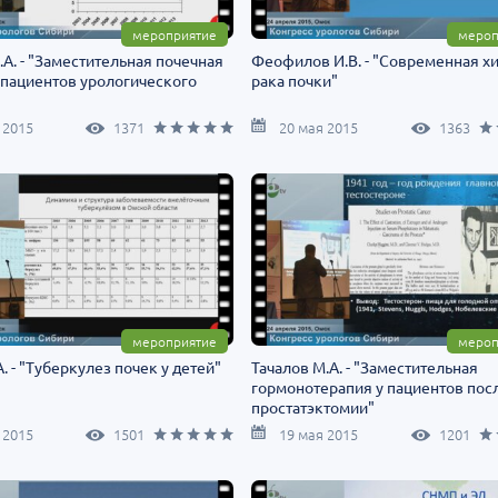
мероприятие
мероп
А. - "Заместительная почечная
Феофилов И.В. - "Современная х
 пациентов урологического
рака почки"
 2015
1371
20 мая 2015
1363
мероприятие
мероп
А. - "Туберкулез почек у детей"
Тачалов М.А. - "Заместительная
гормонотерапия у пациентов пос
простатэктомии"
 2015
1501
19 мая 2015
1201