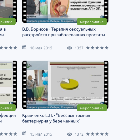
риятие
мероприятие
я в
В.В. Борисов - Терапия сексуальных
ми
расстройств при заболеваниях простаты
18 мая 2015
1357
риятие
мероприятие
инфекция
Кравченко Е.Н. - "Бессимптомная
ы
бактериурия у беременных"
15 мая 2015
1372