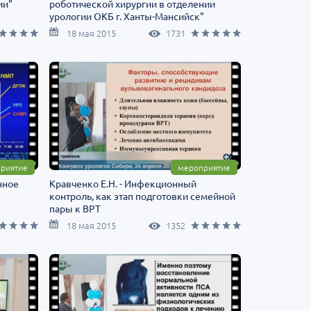
ии"
роботической хирургии в отделении
урологии ОКБ г. Ханты-Мансийск"
18 мая 2015
1731
риятие
мероприятие
нное
Кравченко Е.Н. - Инфекционный
контроль, как этап подготовки семейной
пары к ВРТ
18 мая 2015
1352