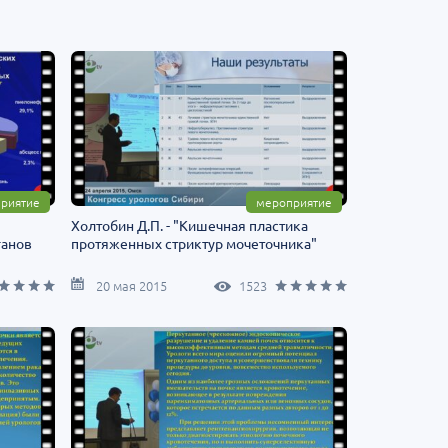
риятие
мероприятие
Холтобин Д.П. - "Кишечная пластика
ганов
протяженных стриктур мочеточника"
20 мая 2015
1523