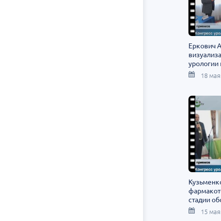
Еркович А
визуализ
урологии 
18 мая
Кузьменко
фармакот
стадии об
15 мая