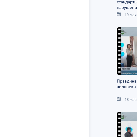
стандарт
нарушени
мочевых 
19 мая
Правдина 
человека
18 мая