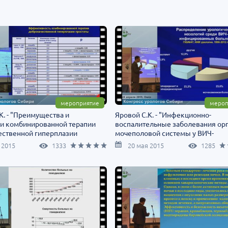
мероприятие
мероп
К. - "Преимущества и
Яровой С.К. - "Инфекционно-
ки комбинированной терапии
воспалительные заболевания ор
ественной гиперплазии
мочеполовой системы у ВИЧ-
ельной железы"
инфицированных пациентов"
 2015
1333
20 мая 2015
1285