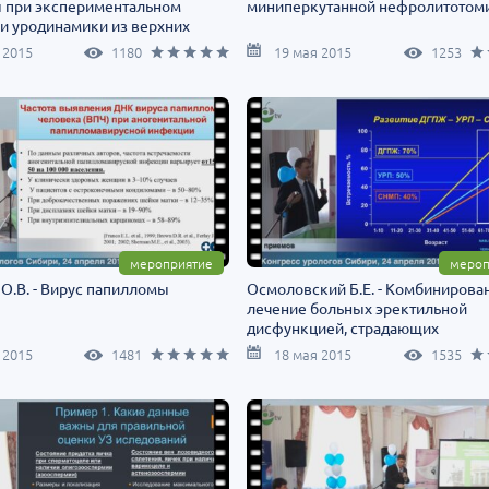
ы при экспериментальном
миниперкутанной нефролитотом
и уродинамики из верхних
путей"
 2015
1180
19 мая 2015
1253
мероприятие
мероп
О.В. - Вирус папилломы
Осмоловский Б.Е. - Комбинирова
лечение больных эректильной
дисфункцией, страдающих
расстройствами мочеиспускания
 2015
1481
18 мая 2015
1535