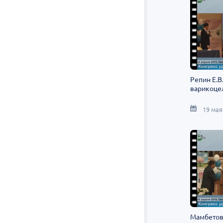
Репин Е.В
варикоце
19 мая
Мамбетов