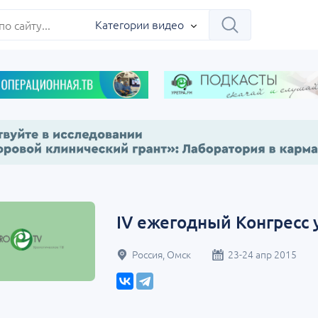
я
м
и
и
Категории видео
Научно-практическая
Научно-практич
-
конференция «Урология на 360°.
региональная ин
IV ежегодный Конгресс
с»
Экосистема в частной
конференция «
медицине»
, Хабаровск
04 сентября
Россия, Москва
07 сентября
Р
Россия, Омск
23-24 апр 2015