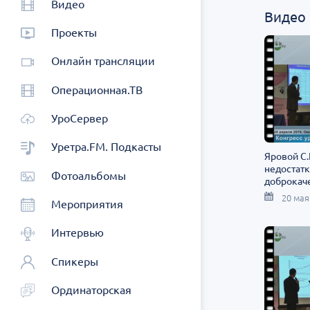
Видео
Видео
Проекты
Онлайн трансляции
Операционная.ТВ
УроСервер
Уретра.FM. Подкасты
Яровой С.
недостат
Фотоальбомы
доброкач
предстат
20 мая
Мероприятия
Интервью
Спикеры
Ординаторская