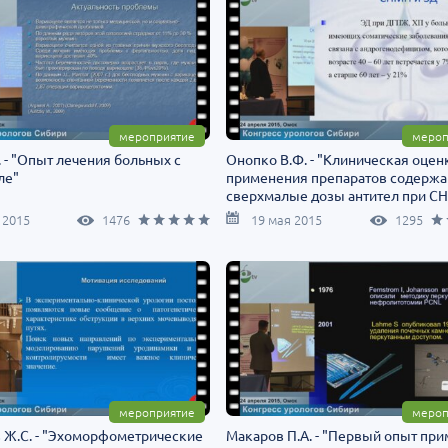
мероприятие
мероп
. - "Опыт лечения больных с
Онопко В.Ф. - "Клиническая оцен
ле"
применения препаратов содерж
сверхмалые дозы антител при С
ЭД"
 2015
1476
19 мая 2015
1295
мероприятие
мероп
 Ж.С. - "Эхоморфометрические
Макаров П.А. - "Первый опыт пр