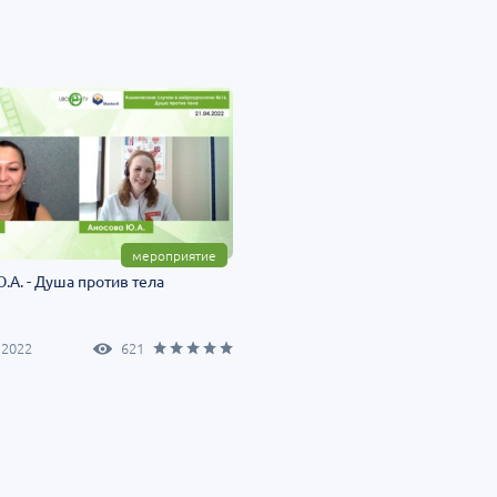
Т»:
Научно-практическая
Научно-практич
росы
региональная интернет-
конференция «Ур
конференция «УроМикс»
Экосистема в ча
медицине»
т-Петербург
28 августа
Россия, Хабаровск
04 сентября
мероприятие
.А. - Душа против тела
 2022
621