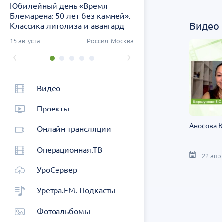
Юбилейный день «Время
Заседание ДОК «АСПЕК
Блемарена: 50 лет без камней».
СЗФО. Актуальные воп
Видео
Классика литолиза и авангард
урологии
метафилактики
ург
15 августа
Россия, Москва
26 августа
Россия, Санк
‹
›
Видео
Проекты
Аносова Ю
Онлайн трансляции
Операционная.ТВ
22 апр
УроСервер
Уретра.FM. Подкасты
Фотоальбомы