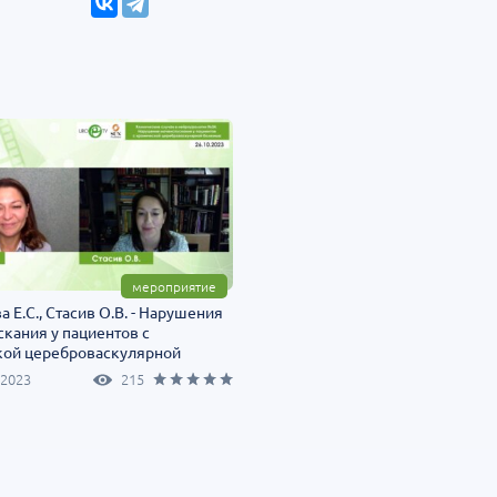
мероприятие
 Е.С., Стасив О.В. - Нарушения
кания у пациентов с
кой цереброваскулярной
 2023
215