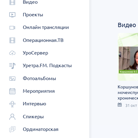
Видео
Проекты
Видео
Онлайн трансляции
Операционная.ТВ
УроСервер
Уретра.FM. Подкасты
Фотоальбомы
Коршунова
Мероприятия
мочеиспус
хроничес
Интервью
болезнью
31 окт
Спикеры
Ординаторская