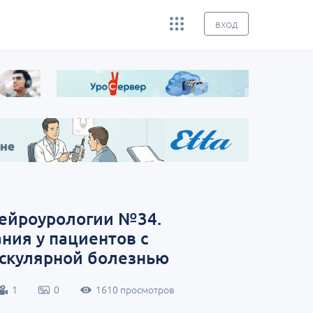
ВХОД
«АСПЕКТ»:
Заседание ДОК «АСПЕКТ»:
Научно-п
СЗФО. Актуальные вопросы
регионал
нейроурологии №34.
урологии
конферен
ния у пациентов с
Россия, Севастополь
26 августа
Россия, Санкт-Петербург
28 августа
скулярной болезнью
1
0
1610 просмотров