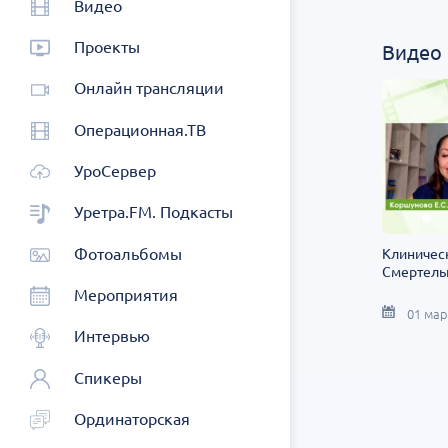
Видео
Проекты
Видео
Онлайн трансляции
Операционная.ТВ
УроСервер
Уретра.FM. Подкасты
Фотоальбомы
Клиническ
Смертель
Мероприятия
01 мар
Интервью
Спикеры
Ординаторская