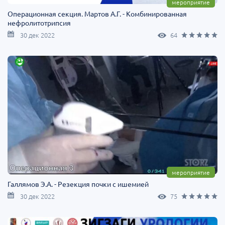
мероприятие
Операционная секция. Мартов А.Г. - Комбинированная
нефролитотрипсия
30 дек 2022
64
мероприятие
Галлямов Э.А. - Резекция почки с ишемией
30 дек 2022
75