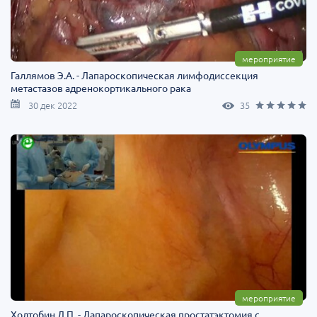
мероприятие
Галлямов Э.А. - Лапароскопическая лимфодиссекция
метастазов адренокортикального рака
30 дек 2022
35
мероприятие
Холтобин Д.П. - Лапароскопическая простатэктомия с