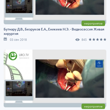
мероприятие
Бутнару Д.В., Безруков Е.А., Еникеев М.Э. - Видеосессия Живая
хирургия
03 сен 2018
845
мероприятие