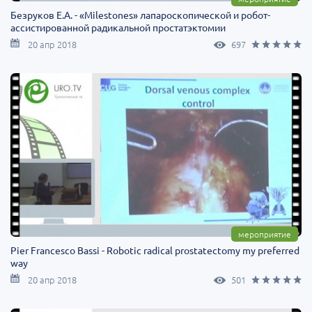
Безруков Е.А. - «Milestones» лапароскопической и робот-
ассистированной радикальной простатэктомии
20 апр 2018
697
мероприятие
Pier Francesco Bassi - Robotic radical prostatectomy my preferred
way
20 апр 2018
501