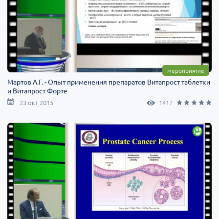
мероприятие
Мартов А.Г. - Опыт применения препаратов Витапрост таблетки
и Витапрост Форте
23 окт 2015
1417