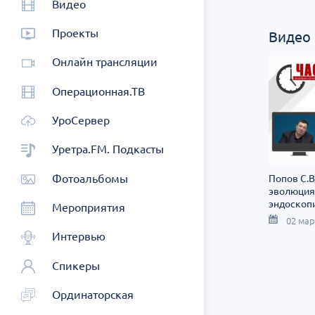
Видео
Проекты
Видео
Онлайн трансляции
Операционная.ТВ
УроСервер
Уретра.FM. Подкасты
Фотоальбомы
Попов С.В
эволюция
эндоскоп
Мероприятия
02 мар
Интервью
Спикеры
Ординаторская