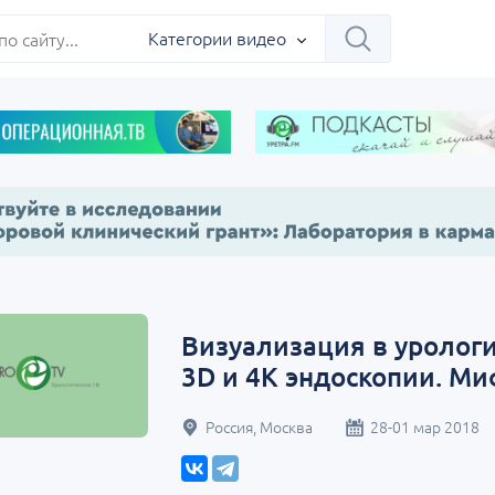
ербург
Категории видео
Научно-практическая
Заседание ДОК 
 на 360°.
региональная интернет-
Севастополь
Визуализация в уролог
конференция «УроМикс»
3D и 4K эндоскопии. Ми
сия, Москва
07 сентября
Россия, Екатеринбург
17 сентября
Россия, Москва
28-01 мар 2018