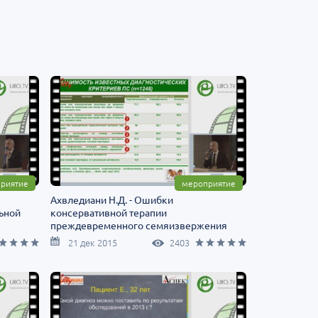
риятие
мероприятие
Ахвледиани Н.Д. - Ошибки
ьной
консервативной терапии
преждевременного семяизвержения
21 дек 2015
2403