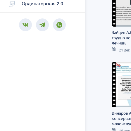
Ординаторская 2.0
Зайцев А.
трудно не
лечишь
21 дек
Винаров А
консерват
мочеиспу
18 дек