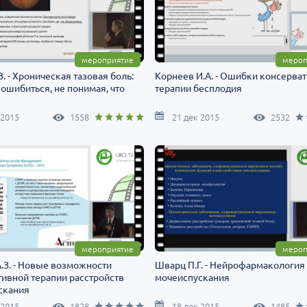
мероприятие
мероп
В. - Хроническая тазовая боль:
Корнеев И.А. - Ошибки консерва
 ошибиться, не понимая, что
терапии бесплодия
 2015
1558
21 дек 2015
2532
мероприятие
мероп
.З. - Новые возможности
Шварц П.Г. - Нейрофармакология
ивной терапии расстройств
мочеиспускания
скания
 2015
1828
18 дек 2015
1485