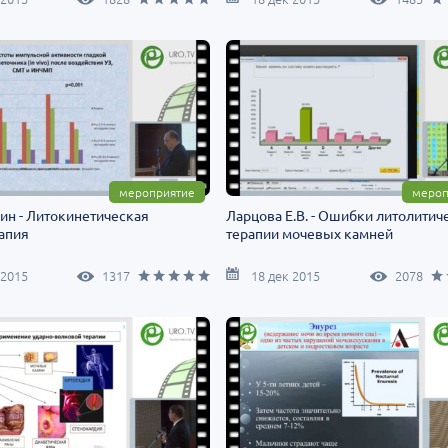
мероприятие
мероп
кин - Литокинетическая
Ларцова Е.В. - Ошибки литолитич
апия
терапии мочевых камней
 2015
1317
18 дек 2015
2078