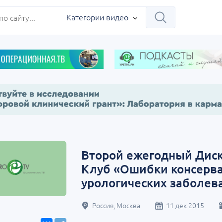
ербург
Категории видео
Научно-практическая
Заседание ДОК 
 на 360°.
региональная интернет-
Севастополь
Второй ежегодный Дис
конференция «УроМикс»
Клуб «Ошибки консерв
сия, Москва
07 сентября
Россия, Екатеринбург
17 сентября
урологических заболев
Россия, Москва
11 дек 2015