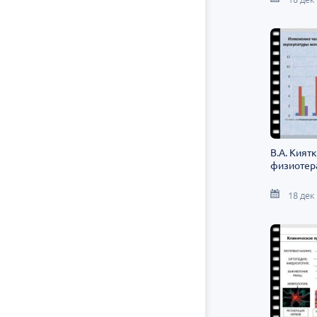
В.А. Кият
физиотер
18 дек