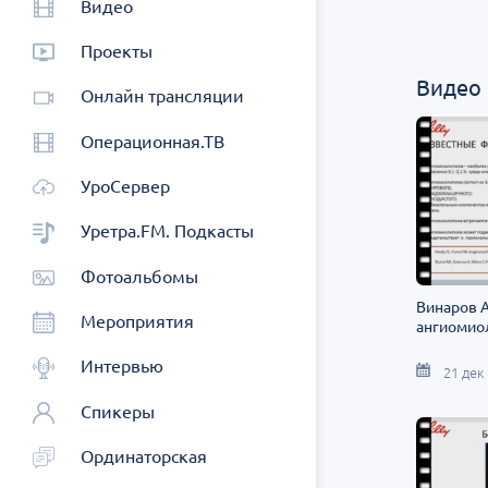
Видео
Проекты
Видео
Онлайн трансляции
Операционная.ТВ
УроСервер
Уретра.FM. Подкасты
Фотоальбомы
Винаров А
Мероприятия
ангиомио
Интервью
21 дек
Спикеры
Ординаторская