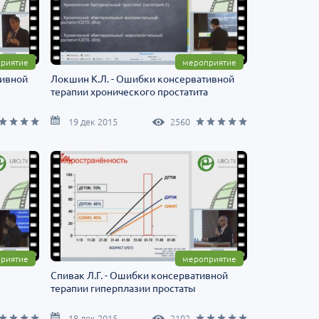
риятие
мероприятие
тивной
Локшин К.Л. - Ошибки консервативной
терапии хронического простатита
19 дек 2015
2560
риятие
мероприятие
Спивак Л.Г. - Ошибки консервативной
терапии гиперплазии простаты
18 дек 2015
2102