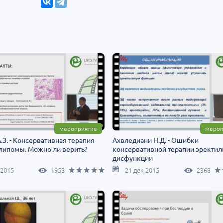
мероприятие
мероп
.З. - Консервативная терапия
Ахвледиани Н.Д. - Ошибки
липомы. Можно ли верить?
консервативной терапии эректил
дисфункции
 2015
1953
21 дек 2015
2368