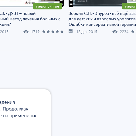
мероприятие
мероп
.З. - ДУВТ – новый
Зоркин С.Н. - Энурез - всё ещё за
ный метод лечения больных с
для детских и взрослых урологов
кция?
Ошибки консервативной терапии
 2015
1719
18 дек 2015
2234
ведения
а. Продолжая
ие на применение