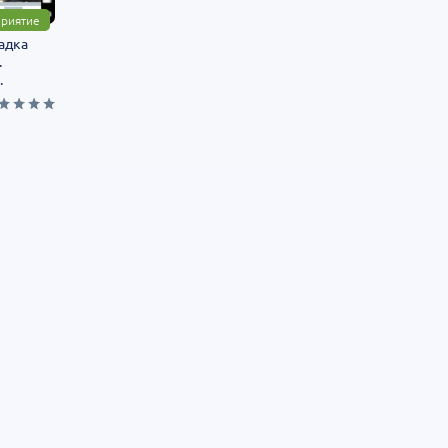
риятие
гадка
.
.