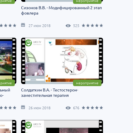
риятие
мероприятие
Сизонов В.В. - Модифицированный 2 этап
фовлера
27 июн 2018
525
риятие
мероприятие
льный
Солдаткин В.А. - Тестостерон-
о-
заместительная терапия
26 июн 2018
676