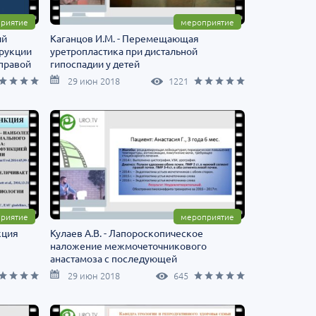
риятие
мероприятие
ий
Каганцов И.М. - Перемещающая
трукции
уретропластика при дистальной
 правой
гипоспадии у детей
29 июн 2018
1221
риятие
мероприятие
кция
Кулаев А.В. - Лапороскопическое
наложение межмочеточникового
анастамоза с последующей
уретероцистонеоимплантацией слева
29 июн 2018
645