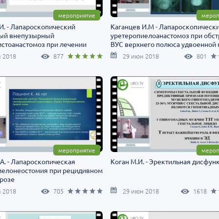
мероприятие
мероп
И. - Лапароскопический
Каганцев И.М - Лапароскопическ
ый внепузырный
уретеропиелоанастомоз при обс
истоанастомоз при лечении
ВУС верхнего полюса удвоенной
ра у детей
почки
 2018
877
29 июн 2018
801
мероприятие
мероп
А. - Лапароскопическая
Коган М.И. - Эректильная дисфун
иелонеостомия при рецидивном
розе
 2018
705
29 июн 2018
1618