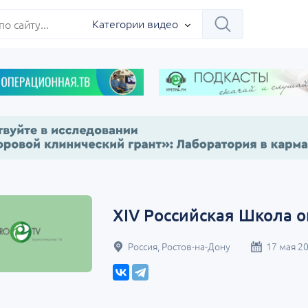
ербург
Категории видео
Научно-практическая
Заседание ДОК 
 на 360°.
региональная интернет-
Севастополь
XIV Российская Школа 
конференция «УроМикс»
сия, Москва
07 сентября
Россия, Екатеринбург
17 сентября
Россия, Ростов-на-Дону
17 мая 2