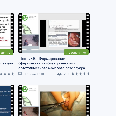
риятие
мероприятие
я
Шпоть Е.В. - Формирование
нфекции
сферического эксцентрического
ортотопического мочевого резервуара
29 июн 2018
757