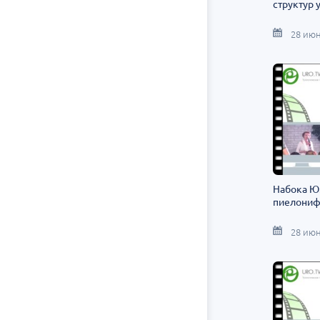
структур 
28 июн
Набока Ю.
пиелониф
28 июн