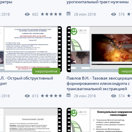
уретры
урогенитальный тракт мужчины
 2018
602
28 июн 2018
576
мероприятие
мероп
Л. - Острый обструктивный
Павлов В.Н. - Тазовая эвисцераци
рит
формированием илеокондуита с
трансвагинальной экстракцией
органокомплекса
 2018
613
28 июн 2018
574