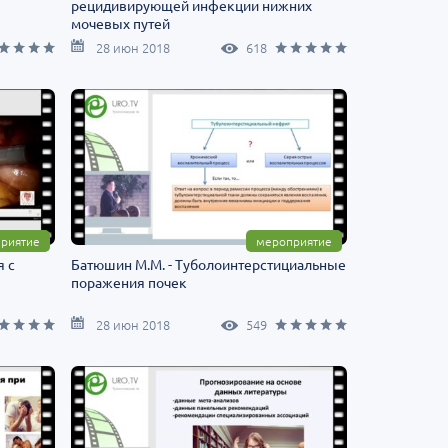
рецидивирующей инфекции нижних
мочевых путей
28 июн 2018
618
риятие
мероприятие
я с
Батюшин М.М. - Туболоинтерстициальные
поражения почек
28 июн 2018
549