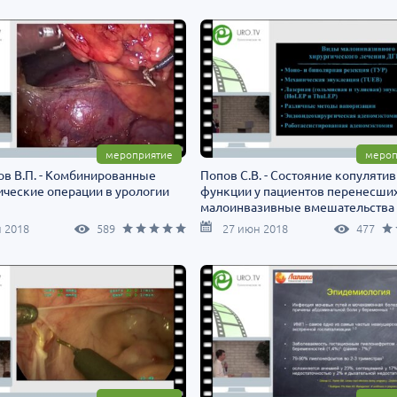
мероприятие
мероп
в В.П. - Комбинированные
Попов С.В. - Состояние копуляти
ические операции в урологии
функции у пациентов перенесши
малоинвазивные вмешательства
 2018
589
27 июн 2018
477