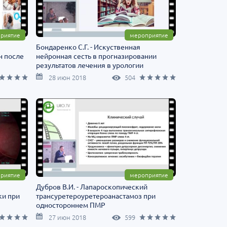
риятие
мероприятие
Бондаренко С.Г. - Искуственная
н после
нейронная сесть в прогназировании
результатов лечения в урологии
28 июн 2018
504
риятие
мероприятие
Дубров В.И. - Лапароскопический
ки при
трансуретероуретероанастамоз при
одностороннем ПМР
27 июн 2018
599