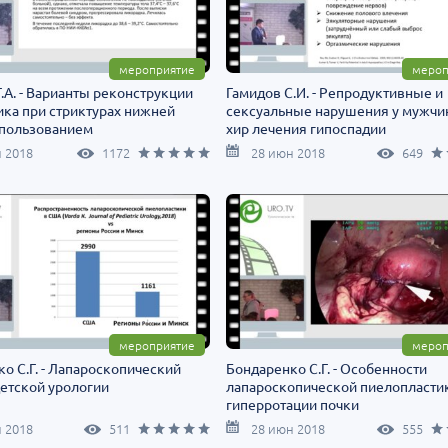
мероприятие
мероп
Г.А. - Варианты реконструкции
Гамидов С.И. - Репродуктивные и
ка при стриктурах нижней
сексуальные нарушения у мужчи
спользованием
хир лечения гипоспадии
рованной системы DaVinci
 2018
1172
28 июн 2018
649
мероприятие
мероп
о С.Г. - Лапароскопический
Бондаренко С.Г. - Особенности
детской урологии
лапароскопической пиелопласти
гиперротации почки
 2018
511
28 июн 2018
555