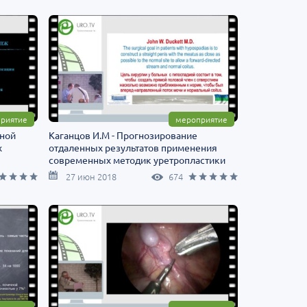
риятие
мероприятие
вной
Каганцов И.М - Прогнозирование
х
отдаленных результатов применения
современных методик уретропластики
при гипоспадии у детей
27 июн 2018
674