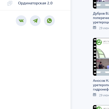
Ординаторская 2.0
Дубров В.
поперечн
уретероц
мегаурете
29 июн
Амосов Н.
уретероп
гидронеф
29 июн