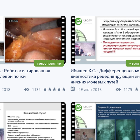
мероприятие
мероп
. - Робот-асистированная
Ибишев Х.С. - Дифференциальна
 левой почки
диагностика рецедивирующей и
нижних мочевых путей
 2018
1135
29 июн 2018
1179