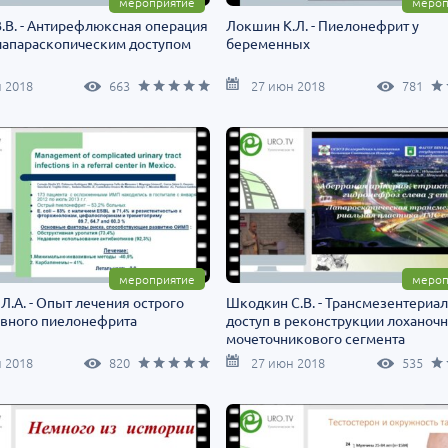
мероприятие
мероп
.В. - Антирефлюксная операция
Локшин К.Л. - Пиелонефрит у
 лапараскопическим доступом
беременных
 2018
663
27 июн 2018
781
мероприятие
мероп
Л.А. - Опыт лечения острого
Шкодкин С.В. - Трансмезентериа
ивного пиелонефрита
доступ в реконструкции лоханочн
мочеточникового сегмента
 2018
820
27 июн 2018
535