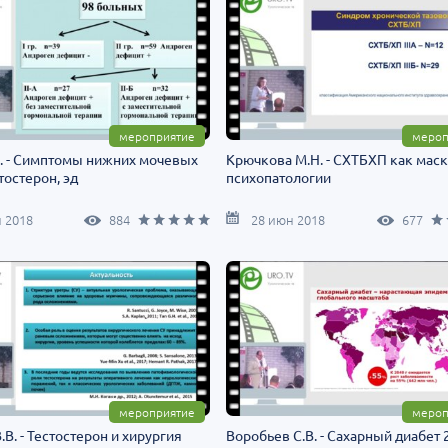
мероприятие
мероп
. - Симптомы нижних мочевых
Крючкова М.Н. - СХТБХП как мас
тостерон, эд
психопатологии
 2018
884
28 июн 2018
677
мероприятие
мероп
.В. - Тестостерон и хирургия
Воробьев С.В. - Сахарный диабет 2