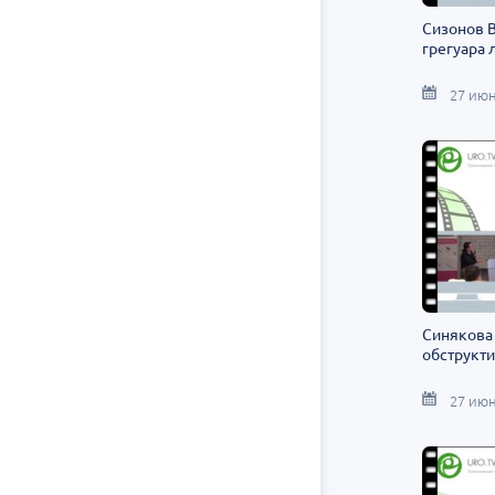
Сизонов В
грегуара
27 июн
Синякова 
обструкт
27 июн