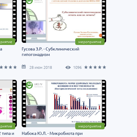
риятие
мероприятие
ка
Гусова З.Р. - Субклинический
гипогонадизм
28 июн 2018
1096
риятие
мероприятие
 типа и
Набока Ю.Л. - Микробиота при