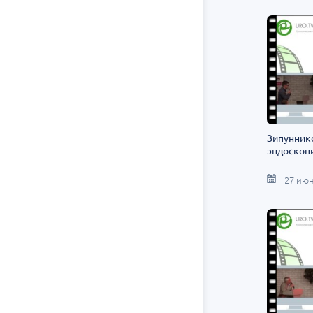
Зипуннико
эндоскоп
27 июн