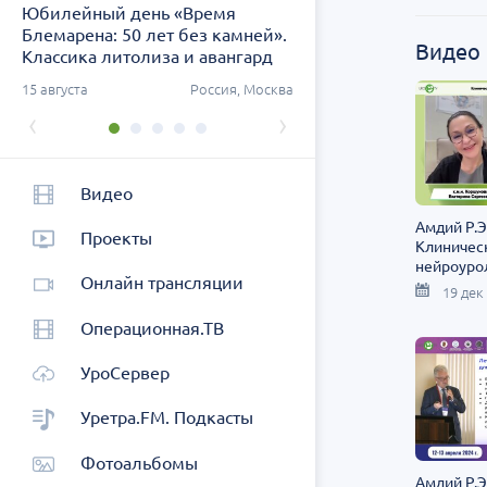
Юбилейный день «Время
Заседание ДОК «АСПЕК
Блемарена: 50 лет без камней».
СЗФО. Актуальные воп
Видео
Классика литолиза и авангард
урологии
метафилактики
ург
15 августа
Россия, Москва
26 августа
Россия, Санк
‹
›
Видео
Амдий Р.Э.
Проекты
Клиническ
нейроуро
Онлайн трансляции
поисках у
19 дек
Операционная.ТВ
УроСервер
Уретра.FM. Подкасты
Фотоальбомы
Амдий Р.Э