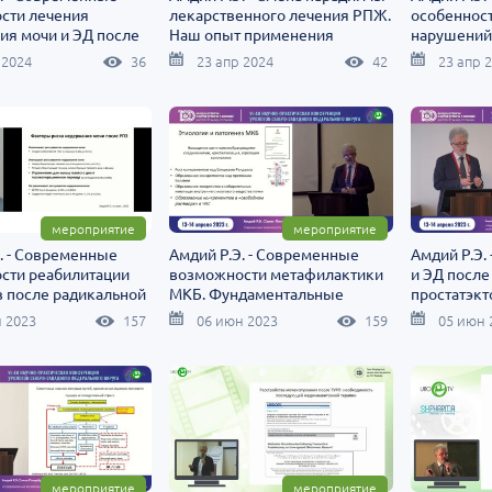
сти лечения
лекарственного лечения РПЖ.
особеннос
ия мочи и ЭД после
Наш опыт применения
нарушений
на предстательной
антиандрогенов второго
пациентов
 2024
36
23 апр 2024
42
23 апр 
поколения
мероприятие
мероприятие
. - Современные
Амдий Р.Э. - Современные
Амдий Р.Э.
сти реабилитации
возможности метафилактики
и ЭД после
в после радикальной
МКБ. Фундаментальные
простатэк
ктомии
исследования и клиническая
лечения и 
 2023
157
06 июн 2023
159
05 июн 
практика
мероприятие
мероприятие