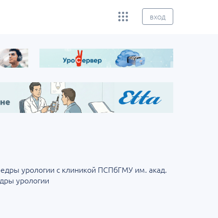
ВХОД
федры урологии с клиникой ПСПбГМУ им. акад.
едры урологии