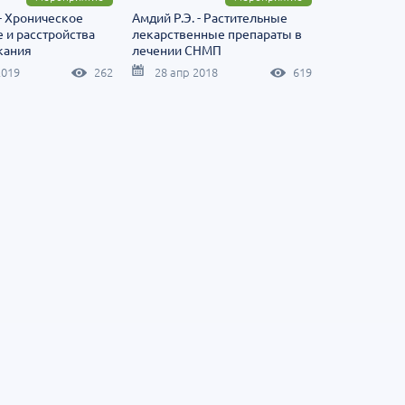
 - Хроническое
Амдий Р.Э. - Растительные
 и расстройства
лекарственные препараты в
кания
лечении СНМП
2019
262
28 апр 2018
619