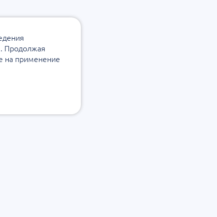
ведения
а. Продолжая
ие на применение
Подписаться на
 конфиденциальности
рассылку
защиты и обработки
ных данных
 об ошибке
Согласие на обработку
персональных данных