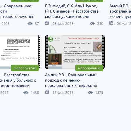
. - Современные
Р.Э. Амдий, С.Х. Аль-Шукри,
Амдий Р.Э.
сти
Р.Н. Симанов - Расстройства
воспаление
нтозного лечения
мочеиспускания после
мочеиспус
операций на органах таза в
 2023
37
03 фев 2023
250
06 мая 
практике врача-уролога
поликлиники.mp4
мероприятие
мероприятие
. - Расстройства
Амдий Р.Э. - Рациональный
кания у больных с
подход к лечению
творительными
неосложненных инфекций
ами хирургического
мочевых путей
 2017
1438
17 фев 2016
1579
доброкачественной
зии предстательной