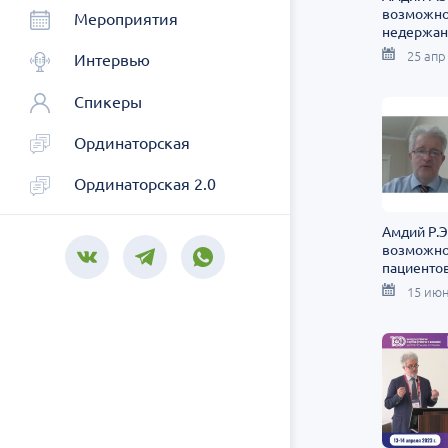
возможно
Мероприятия
недержан
операций 
25 апр
Интервью
железе
Спикеры
Ординаторская
Ординаторская 2.0
Амдий Р.Э
возможно
пациенто
простатэ
15 июн