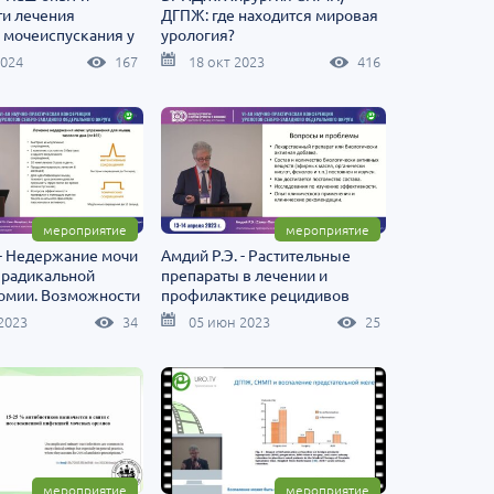
ти лечения
ДГПЖ: где находится мировая
 мочеиспускания у
урология?
 после ТУРП
2024
167
18 окт 2023
416
мероприятие
мероприятие
 - Недержание мочи
Амдий Р.Э. - Растительные
 радикальной
препараты в лечении и
томии. Возможности
профилактике рецидивов
реабилитации
ИМП
2023
34
05 июн 2023
25
мероприятие
мероприятие