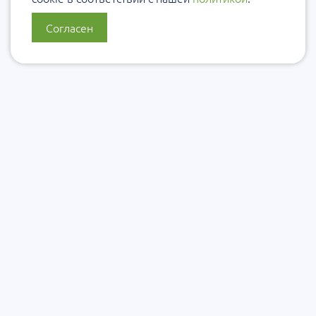
Согласен
О нас
Политика конфиденциальности
Политика защиты и обработки персональных данных
Сообщить об ошибке
Подписаться на рассылку
Согласие на обработку персональных данных
Подписаться на рассылку Уровеб
Подписаться на рассылку ЭКУро