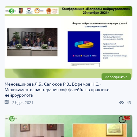
мероприятие
Меновщикова Л.Б., Салюков Р.В., Ефремов Н.С. -
Медикаментозная терапия «офф-лейбл» в практике
нейроуролога
29 дек 2021
45