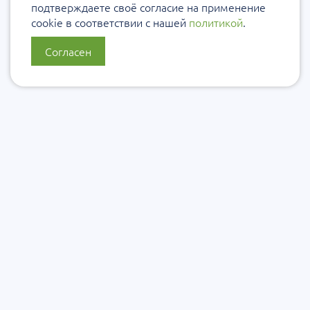
подтверждаете своё согласие на применение
cookie в соответствии с нашей
политикой
.
Согласен
О нас
Политика конфиденциальности
Политика защиты и обработки персональных данных
Сообщить об ошибке
Подписаться на рассылку
Согласие на обработку персональных данных
Подписаться на рассылку Уровеб