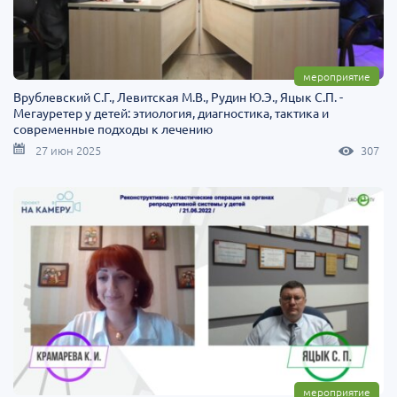
мероприятие
Врублевский С.Г., Левитская М.В., Рудин Ю.Э., Яцык С.П. -
Мегауретер у детей: этиология, диагностика, тактика и
современные подходы к лечению
27 июн 2025
307
мероприятие