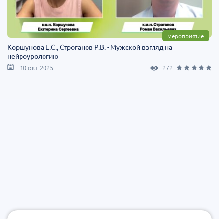
мероприятие
Коршунова Е.С., Строганов Р.В. - Мужской взгляд на
нейроурологию
10 окт 2025
272