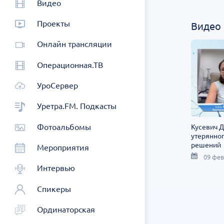
Видео
Проекты
Видео
Онлайн трансляции
Операционная.ТВ
УроСервер
Уретра.FM. Подкасты
Фотоальбомы
Кусевич Д.
утерянног
решений
Мероприятия
09 фев
Интервью
Спикеры
Ординаторская