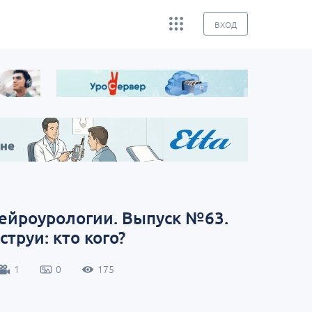
ВХОД
нейроурологии. Выпуск №63.
труи: кто кого?
1
0
175