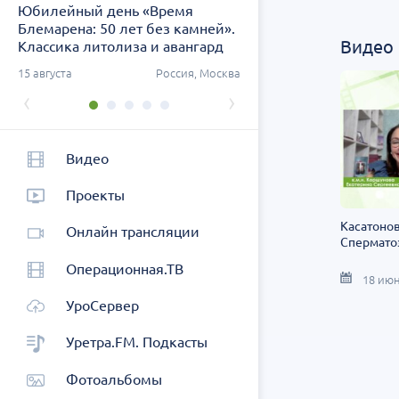
Юбилейный день «Время
Заседание ДОК «АСПЕК
Блемарена: 50 лет без камней».
СЗФО. Актуальные воп
Видео
Классика литолиза и авангард
урологии
метафилактики
ург
15 августа
Россия, Москва
26 августа
Россия, Санк
‹
›
Видео
Проекты
Касатонова
Онлайн трансляции
Сперматоз
Операционная.ТВ
18 июн
УроСервер
Уретра.FM. Подкасты
Фотоальбомы