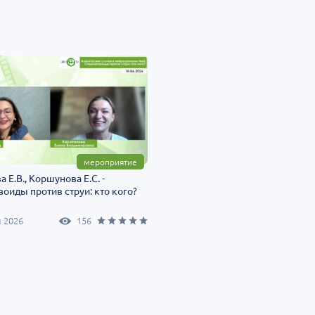
Т»:
Научно-практическая
Научно-практич
росы
региональная интернет-
конференция «Ур
конференция «УроМикс»
Экосистема в ча
медицине»
т-Петербург
28 августа
Россия, Хабаровск
04 сентября
мероприятие
 Е.В., Коршунова Е.С. -
оиды против струи: кто кого?
 2026
156