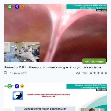
мероприятие
Вольных И.Ю. - Лапароскопический уретероцистоанастамоз
13 ноя 2023
264