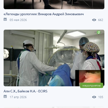
«Легенды урологии»: Винаров Андрей Зиновьевич
05 мая 2026
662
мероприятие
Али C.Х., Байков Н.А. - ECIRS
17 апр 2026
105