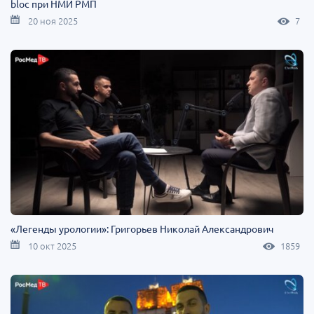
bloc при НМИ РМП
20 ноя 2025
7
«Легенды урологии»: Григорьев Николай Александрович
10 окт 2025
1859