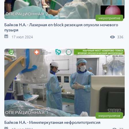
мероприятие
Байков Н.А. - Лазерная en-block резекция опухоли мочевого
пузыря
17 июл 2024
336
мероприятие
Байков Н.А. - Миниперкутанная нефролитотрипсия