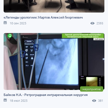
«Легенды урологии»: Мартов Алексей Георгиевич
10 сен 2025
2593
мероприятие
Байков Н.А. - Ретроградная интраренальная хирургия
18 июл 2025
381