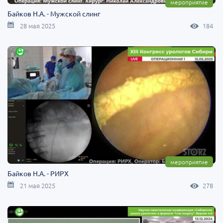
мероприятие
Байков Н.А. - Мужской слинг
28 мая 2025
184
мероприятие
Байков Н.А. - РИРХ
21 мая 2025
278