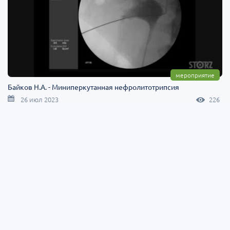
мероприятие
Байков Н.А. - Миниперкутанная нефролитотрипсия
26 июл 2023
226