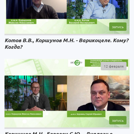
Котов В.В., Коршунов М.Н. - Варикоцеле. Кому?
Когда?
12 февраля
Коршунов М.Н., Боровец С.Ю. - Диалоги о