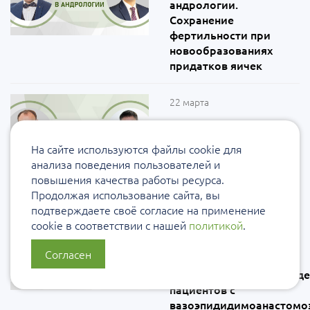
андрологии.
Сохранение
фертильности при
новообразованиях
придатков яичек
22 марта
Клинические случаи в
андрологии. Бесплоден
На сайте используются файлы cookie для
ли или о чём молчат
анализа поведения пользователей и
анализы? В поисках
повышения качества работы ресурса.
истины
Продолжая использование сайта, вы
подтверждаете своё согласие на применение
18 февраля
cookie в соответствии с нашей
политикой
.
Клинические случаи в
Согласен
андрологии.
Послеоперационное вед
пациентов с
вазоэпидидимоанастомо