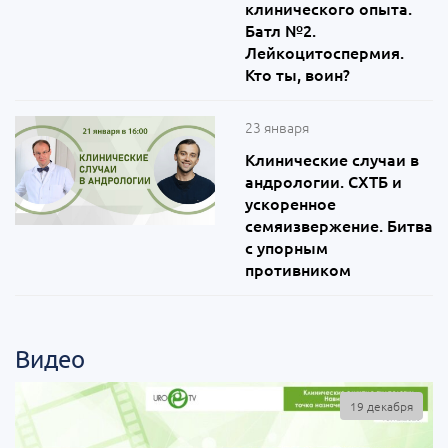
клинического опыта.
Батл №2.
Лейкоцитоспермия.
Кто ты, воин?
23 января
Клинические случаи в
андрологии. СХТБ и
ускоренное
семяизвержение. Битва
с упорным
противником
Видео
19 декабря